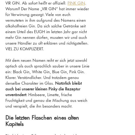
VIR GIN. Ab sofort heißt er offiziell: 
PINK GIN
.
Warum? Der Name „VIR GIN“ hat immer wieder 
für Verwirrung gesorgt. Viele von euch 
vermuteten in ihm aufgrund des Namens einen 
alkoholfreien Gin. Da sich solche Getränke seit 
einem Urteil des EUGH im letzten Jahr gar nicht 
mehr Gin nennen dürfen, mussten wir und auch 
unsere Händler zu oft erklären und richtigstellen. 
VIEL ZU KOMPLIZIERT.  
Mit dem neuen Namen reiht er sich jetzt sowohl 
optisch als auch sprachlich sauber in unsere Linie 
ein: Black Gin, White Gin, Blue Gin, Pink Gin. 
Klarer. Verständlicher. Und trotzdem genau 
derselbe Charakter im Glas. 
Natürlich bleibt 
auch bei unserer kleinen Pinky die Rezeptur 
unverändert: 
Himbeere, Limette, frische 
Fruchtigkeit und genau die Mischung aus weich 
und verspielt, die ihn besonders macht.
Die letzten Flaschen eines alten 
Kapitels