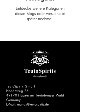
Entdecke weitere Kategorien
dieses Blogs oder versuche es
später nochmal.
TeutoSpirits GmbH
Höhenweg 26
49170 Hagen am Teutoburger Wald
Germany
E-Mail:
mandy@teutospirits.de