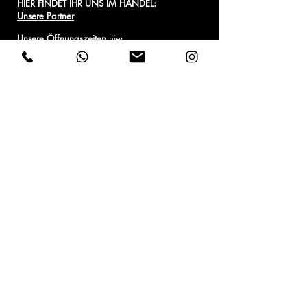
HIER FINDET IHR UNS IM HANDEL:
Unsere Partner
Unsere Öffnungszeiten
hier
.
ANFAHRT
: Bitte bei der Tischlerei Bücker
durch das Rolltor bis Eingang 2 vorfahren.
Versand & Zahlung
Rückgabe & Umtausch
Verantwortung
Gastronomen & Händler
IMPRESSUM
DATENSCHUTZ
AGB
WIDERRUFSBELEHRUNG
Vertrag widerrufen
Verkauf von Alkohol nur an Personen ab 18
Jahren gemäß Jugendschutzgesetz.
© TeutoSpirits GmbH · Hagen a.T.W. · Germany